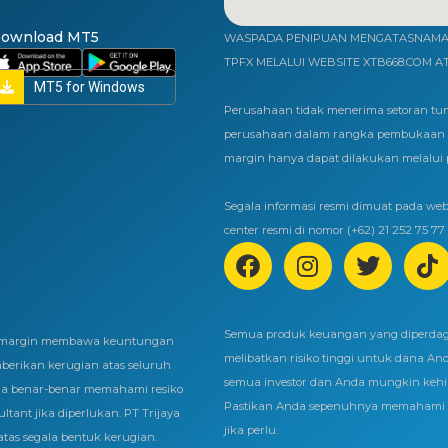
ownload MT5
WASPADA PENIPUAN MENGATASNAMAK
TPFX MELALUI WEBSITE XTB668.COM A
MT5 for Windows
Perusahaan tidak menerima setoran tun
perusahaan dalam rangka pembukaan r
margin hanya dapat dilakukan melalui
Segala informasi resmi dimuat pada webs
center resmi di nomor (+62) 21 252 75 77
Semua produk keuangan yang diperda
em margin membawa keuntungan
melibatkan risiko tinggi untuk dana An
mberikan kerugian atas seluruh
semua investor dan Anda mungkin kehila
da benar-benar memahami resiko
Pastikan Anda sepenuhnya memahami r
ltant jika diperlukan. PT Trijaya
jika perlu.
tas segala bentuk kerugian.