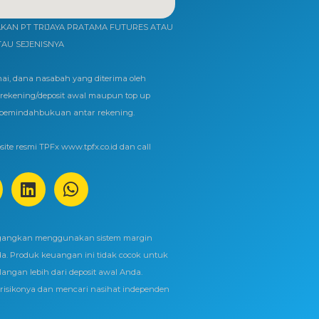
AN PT TRIJAYA PRATAMA FUTURES ATAU
TAU SEJENISNYA
ai, dana nasabah yang diterima oleh
ekening/deposit awal maupun top up
 pemindahbukuan antar rekening.
ite resmi TPFx www.tpfx.co.id dan call
gangkan menggunakan sistem margin
da. Produk keuangan ini tidak cocok untuk
ngan lebih dari deposit awal Anda.
isikonya dan mencari nasihat independen