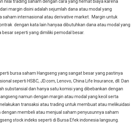
n nilai
trading saham
dengan cara yang hemat biaya karena
dari margin disini adalah sejumlah dana atau modal yang
sa saham internasional atau derivative market. Margin untuk
 kontrak dengan kata lain hanyaa dibutuhkan dana atau modal yang
esar seperti yang dimiliki pemodal besar.
 seperti bursa saham Hangseng yang sangat besar yang pastinya
nal seperti HSBC, JD.com, Lenovo, China Life Insurance, dll. Dan
alah substansial dan hanya satu komisi yang dibebankan dengan
Hangseng namun dengan margin atau modal yang kecil serta
melakukan transaksi atau trading untuk membuat atau melikuidasi
gkan dengan membeli atau menjual saham penyusunnya saham
seng stock indeks seperti di Bursa Efek indonesia langsung.