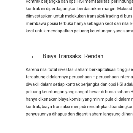
Kontrak berjangka dan opsi HSI memfasilitasi perlindunga
kontrak ini diperdagangkan berdasarkan margin. Maksud 
diinvestasikan untuk melakukan transaksi/trading di bur
membawa posisi terbuka hanya sebagian kecil dari nilai
kecil untuk mendapatkan peluang keuntungan yang sama b
Biaya Transaksi Rendah
Karena nilai total
investasi saham
berkapitalisasi tinggi
tergabung didalamnya perusahaan – perusahaan internasio
diwakili dalam setiap kontrak berjangka dan opsi HSI ad
peluang keuntungan yang sangat besar di bursa saham 
hanya dikenakan biaya komisi yang minim pula di dalam 
kontrak, biaya transaksi menjadi rendah jika dibandin
penyusunnya dihapus dan diganti saham langsung di hang