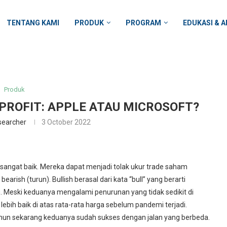
TENTANG KAMI
PRODUK
PROGRAM
EDUKASI & A
Produk
 PROFIT: APPLE ATAU MICROSOFT?
searcher
3 October 2022
 sangat baik. Mereka dapat menjadi tolak ukur
trade saham
earish (turun). Bullish berasal dari kata “bull” yang berarti
. Meski keduanya mengalami penurunan yang tidak sedikit di
ebih baik di atas rata-rata harga sebelum pandemi terjadi.
mun sekarang keduanya sudah sukses dengan jalan yang berbeda.