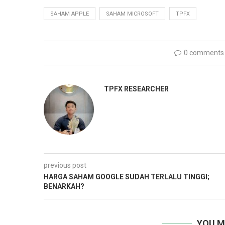
SAHAM APPLE
SAHAM MICROSOFT
TPFX
0 comments
TPFX RESEARCHER
previous post
HARGA SAHAM GOOGLE SUDAH TERLALU TINGGI;
BENARKAH?
YOU M