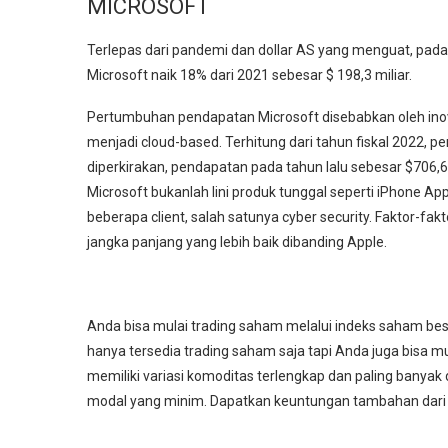
MICROSOFT
Terlepas dari pandemi dan dollar AS yang menguat, pada 
Microsoft naik 18% dari 2021 sebesar $ 198,3 miliar.
Pertumbuhan pendapatan Microsoft disebabkan oleh inova
menjadi cloud-based. Terhitung dari tahun fiskal 2022,
diperkirakan, pendapatan pada tahun lalu sebesar $706,6 m
Microsoft bukanlah lini produk tunggal seperti iPhone App
beberapa client, salah satunya cyber security. Faktor-fa
jangka panjang yang lebih baik dibanding Apple.
Anda bisa mulai
trading saham
melalui indeks saham besa
hanya tersedia
trading saham
saja tapi Anda juga bisa m
memiliki variasi komoditas terlengkap dan paling banyak
modal yang minim. Dapatkan keuntungan tambahan dar