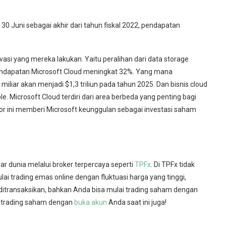
30 Juni sebagai akhir dari tahun fiskal 2022, pendapatan
si yang mereka lakukan. Yaitu peralihan dari data storage
 pendapatan Microsoft Cloud meningkat 32%. Yang mana
iliar akan menjadi $1,3 triliun pada tahun 2025. Dan bisnis cloud
le. Microsoft Cloud terdiri dari area berbeda yang penting bagi
ktor ini memberi Microsoft keunggulan sebagai
investasi saham
r dunia melalui broker terpercaya seperti
TPFx
. Di TPFx tidak
ulai
trading emas online
dengan fluktuasi harga yang tinggi,
 ditransaksikan, bahkan Anda bisa mulai
trading saham
dengan
i
trading saham
dengan
buka akun
Anda saat ini juga!