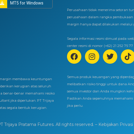
MT5 for Windows
Perusahaan tidak menerima setoran tun
perusahaan dalam rangka pembukaan r
margin hanya dapat dilakukan melalui
Segala informasi resmi dimuat pada webs
center resmi di nomor (+62) 21 252 75 77
Semua produk keuangan yang diperda
em margin membawa keuntungan
melibatkan risiko tinggi untuk dana An
mberikan kerugian atas seluruh
semua investor dan Anda mungkin kehila
da benar-benar memahami resiko
Pastikan Anda sepenuhnya memahami r
ltant jika diperlukan. PT Trijaya
jika perlu.
tas segala bentuk kerugian.
 Trijaya Pratama Futures. All rights reserved.
– Kebijakan Privasi