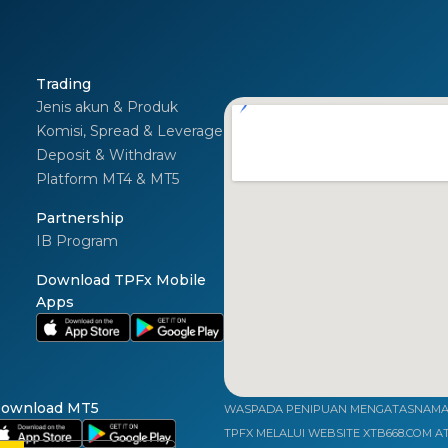
Trading
Jenis akun & Produk
Komisi, Spread & Leverage
Deposit & Withdraw
Platform MT4 & MT5
I
Partnership
IB Program
Download TPFx Mobile
Apps
ownload MT5
WASPADA PENIPUAN MENGATASNAMAK
TPFX MELALUI WEBSITE XTB668.COM A