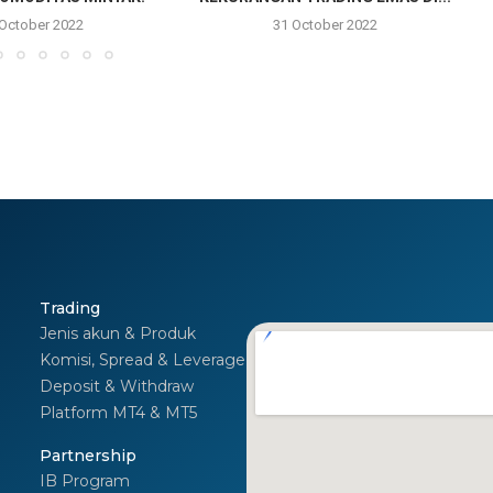
 October 2022
31 October 2022
Trading
Jenis akun & Produk
Komisi, Spread & Leverage
Deposit & Withdraw
Platform MT4 & MT5
I
Partnership
IB Program