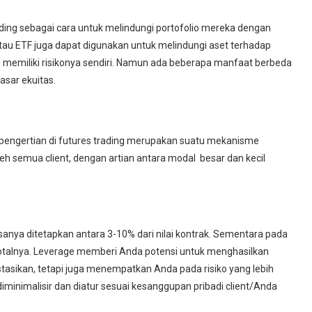
rading sebagai cara untuk melindungi portofolio mereka dengan
atau ETF juga dapat digunakan untuk melindungi aset terhadap
memiliki risikonya sendiri. Namun ada beberapa manfaat berbeda
asar ekuitas.
 pengertian di futures trading merupakan suatu mekanisme
oleh semua client, dengan artian antara modal besar dan kecil
asanya ditetapkan antara 3-10% dari nilai kontrak. Sementara pada
 totalnya. Leverage memberi Anda potensi untuk menghasilkan
stasikan, tetapi juga menempatkan Anda pada risiko yang lebih
 diminimalisir dan diatur sesuai kesanggupan pribadi client/Anda