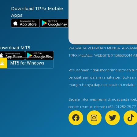
Download TPFx Mobile
Apps
ownload MT5
WASPADA PENIPUAN MENGATASNAMAK
TPFX MELALUI WEBSITE XTB668.COM A
MT5 for Windows
Perusahaan tidak menerima setoran tun
perusahaan dalam rangka pembukaan r
margin hanya dapat dilakukan melalui
Segala informasi resmi dimuat pada webs
center resmi di nomor (+62) 21 252 75 77