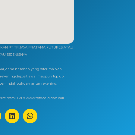
AN PT TRIJAYA PRATAMA FUTURES ATAU
TAU SEJENISNYA
ai, dana nasabah yang diterima oleh
ekening/deposit awal maupun top up
 pemindahbukuan antar rekening.
ite resmi TPFx www.tpfx.co.id dan call