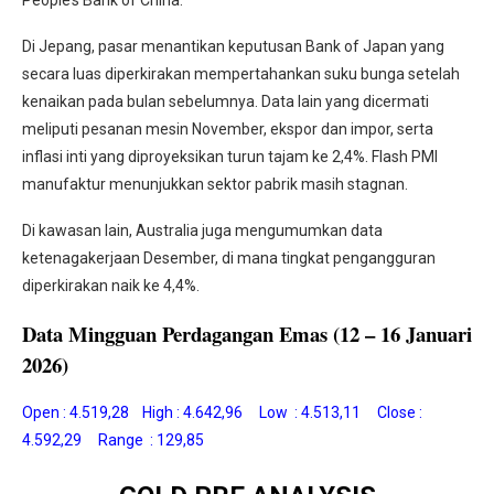
People’s Bank of China.
Di Jepang, pasar menantikan keputusan Bank of Japan yang
secara luas diperkirakan mempertahankan suku bunga setelah
kenaikan pada bulan sebelumnya. Data lain yang dicermati
meliputi pesanan mesin November, ekspor dan impor, serta
inflasi inti yang diproyeksikan turun tajam ke 2,4%. Flash PMI
manufaktur menunjukkan sektor pabrik masih stagnan.
Di kawasan lain, Australia juga mengumumkan data
ketenagakerjaan Desember, di mana tingkat pengangguran
diperkirakan naik ke 4,4%.
Data Mingguan Perdagangan Emas (12 – 16 Januari
2026)
Open : 4.519,28 High : 4.642,96 Low : 4.513,11 Close :
4.592,29 Range : 129,85