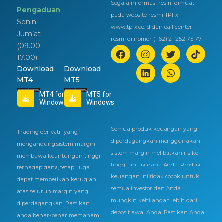
Segala informasi resmi dimuat
Pengaduan
pada website resmi TPFx
Senin –
www.tpfx.co.id dan call center
Jum’at
resmi di nomor (+62) 21 252 75 77
(09.00 –
17.00)
Download
Download
MT4
MT5
MT4 for
MT5 for
Windows
Windows
Semua produk keuangan yang
Trading derivatif yang
diperdagangkan menggunakan
mengandung sistem margin
sistem margin melibatkan risiko
membawa keuntungan tinggi
tinggi untuk dana Anda. Produk
terhadap dana, tetapi juga
keuangan ini tidak cocok untuk
dapat memberikan kerugian
semua investor dan Anda
atas seluruh margin yang
mungkin kehilangan lebih dari
diperdagangkan. Pastikan
deposit awal Anda. Pastikan Anda
anda benar-benar memahami