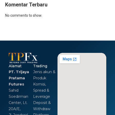
Komentar Terbaru
No comments to show.
Alamat
Trading
PT. Trijaya
Jenis akun &
Pratama
Produk
Futures
Komisi,
Sahid
Spread &
Soedirman
Leverage
Center, Lt.
Deposit &
20A/E,
Withdraw