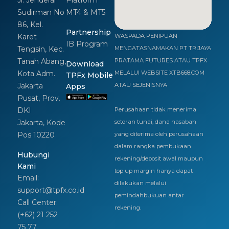
Jl. Jenderal
Platform
Sudirman No
MT4 & MT5
86, Kel.
Partnership
Karet
WASPADA PENIPUAN
IB Program
Tengsin, Kec.
MENGATASNAMAKAN PT TRIJAYA
Tanah Abang,
PRATAMA FUTURES ATAU TPFX
Download
Kota Adm.
MELALUI WEBSITE XTB668.COM
TPFx Mobile
Jakarta
ATAU SEJENISNYA
Apps
Pusat, Prov.
DKI
Perusahaan tidak menerima
Jakarta, Kode
setoran tunai, dana nasabah
Pos 10220
yang diterima oleh perusahaan
dalam rangka pembukaan
Hubungi
rekening/deposit awal maupun
Kami
top up margin hanya dapat
Email:
dilakukan melalui
support@tpfx.co.id
pemindahbukuan antar
Call Center:
rekening.
(+62) 21 252
75 77