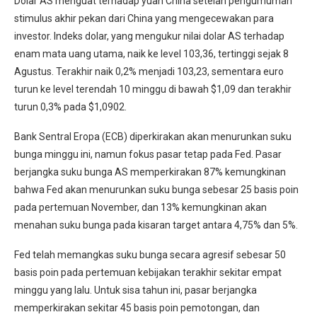
Dolar AS menguat terhadap yuan China setelah pengumuman
stimulus akhir pekan dari China yang mengecewakan para
investor. Indeks dolar, yang mengukur nilai dolar AS terhadap
enam mata uang utama, naik ke level 103,36, tertinggi sejak 8
Agustus. Terakhir naik 0,2% menjadi 103,23, sementara euro
turun ke level terendah 10 minggu di bawah $1,09 dan terakhir
turun 0,3% pada $1,0902.
Bank Sentral Eropa (ECB) diperkirakan akan menurunkan suku
bunga minggu ini, namun fokus pasar tetap pada Fed. Pasar
berjangka suku bunga AS memperkirakan 87% kemungkinan
bahwa Fed akan menurunkan suku bunga sebesar 25 basis poin
pada pertemuan November, dan 13% kemungkinan akan
menahan suku bunga pada kisaran target antara 4,75% dan 5%.
Fed telah memangkas suku bunga secara agresif sebesar 50
basis poin pada pertemuan kebijakan terakhir sekitar empat
minggu yang lalu. Untuk sisa tahun ini, pasar berjangka
memperkirakan sekitar 45 basis poin pemotongan, dan