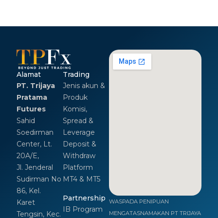
Alamat
Trading
PT. Trijaya
Jenis akun &
Pratama
Produk
Futures
Komisi,
Sahid
Spread &
Soedirman
Leverage
Center, Lt.
Deposit &
20A/E,
Withdraw
Jl. Jenderal
Platform
Sudirman No
MT4 & MT5
86, Kel.
Partnership
Karet
WASPADA PENIPUAN
IB Program
Tengsin, Kec.
MENGATASNAMAKAN PT TRIJAYA