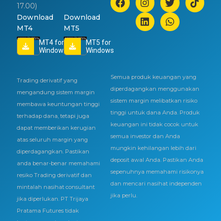
17.00)
Download
Download
MT4
MT5
MT4 for
MT5 for
Windows
Windows
Semua produk keuangan yang
Trading derivatif yang
diperdagangkan menggunakan
mengandung sistem margin
sistem margin melibatkan risiko
membawa keuntungan tinggi
tinggi untuk dana Anda. Produk
terhadap dana, tetapi juga
keuangan ini tidak cocok untuk
dapat memberikan kerugian
semua investor dan Anda
atas seluruh margin yang
mungkin kehilangan lebih dari
diperdagangkan. Pastikan
deposit awal Anda. Pastikan Anda
anda benar-benar memahami
sepenuhnya memahami risikonya
resiko Trading derivatif dan
dan mencari nasihat independen
mintalah nasihat consultant
jika perlu.
jika diperlukan. PT Trijaya
Pratama Futures tidak