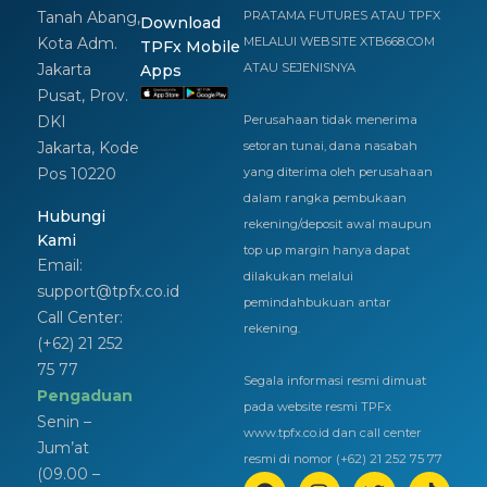
Tanah Abang,
PRATAMA FUTURES ATAU TPFX
Download
Kota Adm.
MELALUI WEBSITE XTB668.COM
TPFx Mobile
Jakarta
ATAU SEJENISNYA
Apps
Pusat, Prov.
DKI
Perusahaan tidak menerima
Jakarta, Kode
setoran tunai, dana nasabah
Pos 10220
yang diterima oleh perusahaan
dalam rangka pembukaan
Hubungi
rekening/deposit awal maupun
Kami
top up margin hanya dapat
Email:
dilakukan melalui
support@tpfx.co.id
pemindahbukuan antar
Call Center:
rekening.
(+62) 21 252
75 77
Segala informasi resmi dimuat
Pengaduan
pada website resmi TPFx
Senin –
www.tpfx.co.id dan call center
Jum’at
resmi di nomor (+62) 21 252 75 77
(09.00 –