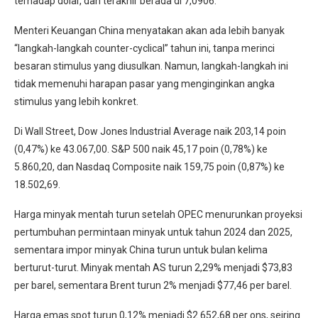
terhadap dolar, dan terakhir berada di 7,0906.
Menteri Keuangan China menyatakan akan ada lebih banyak
“langkah-langkah counter-cyclical” tahun ini, tanpa merinci
besaran stimulus yang diusulkan. Namun, langkah-langkah ini
tidak memenuhi harapan pasar yang menginginkan angka
stimulus yang lebih konkret.
Di Wall Street, Dow Jones Industrial Average naik 203,14 poin
(0,47%) ke 43.067,00. S&P 500 naik 45,17 poin (0,78%) ke
5.860,20, dan Nasdaq Composite naik 159,75 poin (0,87%) ke
18.502,69.
Harga minyak mentah turun setelah OPEC menurunkan proyeksi
pertumbuhan permintaan minyak untuk tahun 2024 dan 2025,
sementara impor minyak China turun untuk bulan kelima
berturut-turut. Minyak mentah AS turun 2,29% menjadi $73,83
per barel, sementara Brent turun 2% menjadi $77,46 per barel.
Harga emas spot turun 0,12% menjadi $2.652,68 per ons, seiring