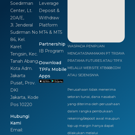
Soedirman
Leverage
Center, Lt.
Deposit &
20A/E,
Withdraw
Jl. Jenderal
Platform
Sudirman No
MT4 & MT5
86, Kel.
Partnership
Karet
WASPADA PENIPUAN
IB Program
Tengsin, Kec.
MENGATASNAMAKAN PT TRIJAYA
Tanah Abang,
PRATAMA FUTURES ATAU TPFX
Download
Kota Adm.
MELALUI WEBSITE XTB668.COM
TPFx Mobile
Jakarta
ATAU SEJENISNYA
Apps
Pusat, Prov.
DKI
Perusahaan tidak menerima
Jakarta, Kode
setoran tunai, dana nasabah
Pos 10220
yang diterima oleh perusahaan
dalam rangka pembukaan
Hubungi
rekening/deposit awal maupun
Kami
top up margin hanya dapat
Email:
dilakukan melalui