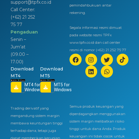
support@tpfx.co.id
pemindahbukuan antar
Call Center:
rekening.
(+62) 21 252
75 77
Segala informasi resmi dimuat
Pengaduan
pada website resmi TPFx
Senin –
www.tpfx.co.id dan call center
Jum’at
resmi di nomor (+62) 21 252 75 77
(09.00 –
17.00)
Download
Download
MT4
MT5
MT4 for
MT5 for
Windows
Windows
Semua produk keuangan yang
Trading derivatif yang
diperdagangkan menggunakan
mengandung sistem margin
sistem margin melibatkan risiko
membawa keuntungan tinggi
tinggi untuk dana Anda. Produk
terhadap dana, tetapi juga
keuangan ini tidak cocok untuk
dapat memberikan kerugian