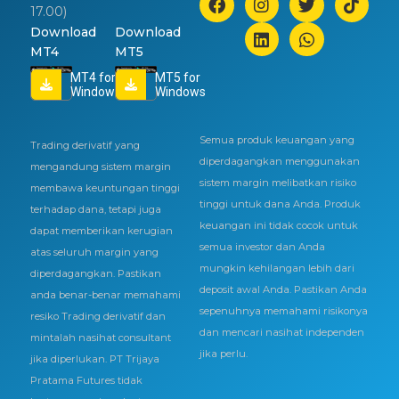
17.00)
Download
Download
MT4
MT5
MT4 for
MT5 for
Windows
Windows
Semua produk keuangan yang
Trading derivatif yang
diperdagangkan menggunakan
mengandung sistem margin
sistem margin melibatkan risiko
membawa keuntungan tinggi
tinggi untuk dana Anda. Produk
terhadap dana, tetapi juga
keuangan ini tidak cocok untuk
dapat memberikan kerugian
semua investor dan Anda
atas seluruh margin yang
mungkin kehilangan lebih dari
diperdagangkan. Pastikan
deposit awal Anda. Pastikan Anda
anda benar-benar memahami
sepenuhnya memahami risikonya
resiko Trading derivatif dan
dan mencari nasihat independen
mintalah nasihat consultant
jika perlu.
jika diperlukan. PT Trijaya
Pratama Futures tidak