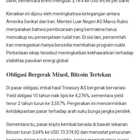
barel, sementara Brent menguat 3,16% ke USD 69,46 per barel.
Kenaikan ini dipicu oleh meningkatnya ketegangan antara
Amerika Serikat dan Iran. Menteri Luar Negeri AS Marco Rubio
menyatakan bahwa pembicaraan yang bermakna harus
mencakup isu persenjataan rudal Iran. Di sisi lain, pemerintah
Iran menegaskan hanya bersedia membahas program nuklir.
Perbedaan sikap tersebut meningkatkan kekhawatiran terhadap
stabilitas pasokan energi global.
Obligasi Bergerak Mixed, Bitcoin Tertekan
Di pasar obligasi, imbal hasil Treasury AS bergerak bervariasi.
Yield obligasi 10 tahun naik tipis ke 4,276%, sementara yield
tenor 2 tahun turun ke 3,557%. Pergerakan ini mencerminkan
ketidakpastian pasar terhadap arah suku bunga jangka pendek.
Sementara itu, pasar kripto kembali berada di bawah tekanan.
Bitcoin turun 3,64% ke USD 73.374,92 dan mencatat penurunan