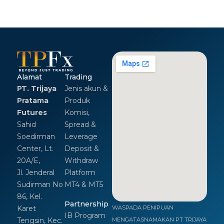
Alamat
Trading
PT. Trijaya
Jenis akun &
Pratama
Produk
Futures
Komisi,
Sahid
Spread &
Soedirman
Leverage
Center, Lt.
Deposit &
20A/E,
Withdraw
Jl. Jenderal
Platform
Sudirman No
MT4 & MT5
86, Kel.
Partnership
Karet
WASPADA PENIPUAN
IB Program
Tengsin, Kec.
MENGATASNAMAKAN PT TRIJAYA