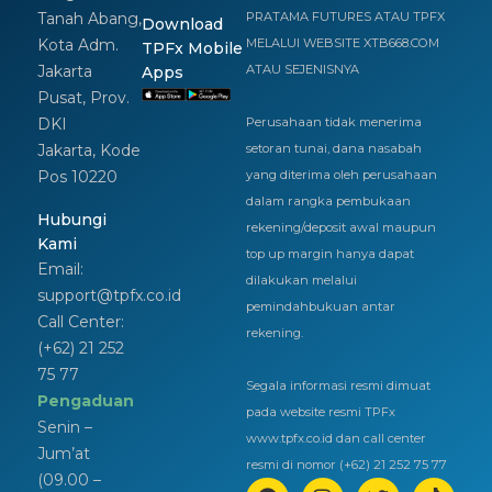
Tanah Abang,
PRATAMA FUTURES ATAU TPFX
Download
Kota Adm.
MELALUI WEBSITE XTB668.COM
TPFx Mobile
Jakarta
ATAU SEJENISNYA
Apps
Pusat, Prov.
DKI
Perusahaan tidak menerima
Jakarta, Kode
setoran tunai, dana nasabah
Pos 10220
yang diterima oleh perusahaan
dalam rangka pembukaan
Hubungi
rekening/deposit awal maupun
Kami
top up margin hanya dapat
Email:
dilakukan melalui
support@tpfx.co.id
pemindahbukuan antar
Call Center:
rekening.
(+62) 21 252
75 77
Segala informasi resmi dimuat
Pengaduan
pada website resmi TPFx
Senin –
www.tpfx.co.id dan call center
Jum’at
resmi di nomor (+62) 21 252 75 77
(09.00 –