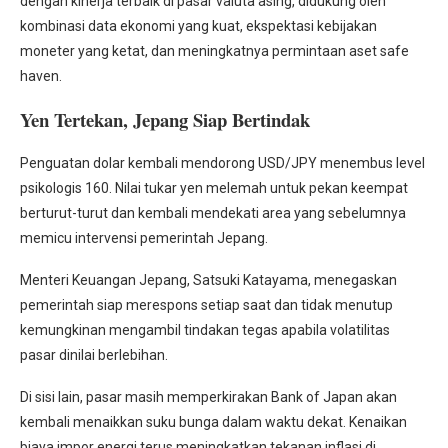
dengan kinerja terbaik di pasar valuta asing, didukung oleh
kombinasi data ekonomi yang kuat, ekspektasi kebijakan
moneter yang ketat, dan meningkatnya permintaan aset safe
haven.
Yen Tertekan, Jepang Siap Bertindak
Penguatan dolar kembali mendorong USD/JPY menembus level
psikologis 160. Nilai tukar yen melemah untuk pekan keempat
berturut-turut dan kembali mendekati area yang sebelumnya
memicu intervensi pemerintah Jepang.
Menteri Keuangan Jepang, Satsuki Katayama, menegaskan
pemerintah siap merespons setiap saat dan tidak menutup
kemungkinan mengambil tindakan tegas apabila volatilitas
pasar dinilai berlebihan.
Di sisi lain, pasar masih memperkirakan Bank of Japan akan
kembali menaikkan suku bunga dalam waktu dekat. Kenaikan
biaya impor energi terus meningkatkan tekanan inflasi di