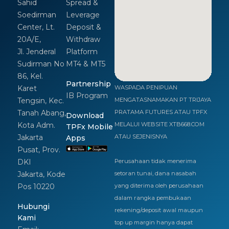
Sahid
Spread &
Soedirman
Leverage
Center, Lt.
Deposit &
20A/E,
Withdraw
Jl. Jenderal
Platform
Sudirman No
MT4 & MT5
86, Kel.
Partnership
Karet
WASPADA PENIPUAN
IB Program
Tengsin, Kec.
MENGATASNAMAKAN PT TRIJAYA
Tanah Abang,
PRATAMA FUTURES ATAU TPFX
Download
Kota Adm.
MELALUI WEBSITE XTB668.COM
TPFx Mobile
Jakarta
ATAU SEJENISNYA
Apps
Pusat, Prov.
DKI
Perusahaan tidak menerima
Jakarta, Kode
setoran tunai, dana nasabah
Pos 10220
yang diterima oleh perusahaan
dalam rangka pembukaan
Hubungi
rekening/deposit awal maupun
Kami
top up margin hanya dapat