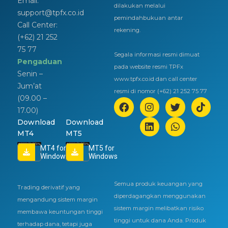
Email:
dilakukan melalui
support@tpfx.co.id
pemindahbukuan antar
Call Center:
rekening.
(+62) 21 252
75 77
Segala informasi resmi dimuat
Pengaduan
pada website resmi TPFx
Senin –
www.tpfx.co.id dan call center
Jum’at
resmi di nomor (+62) 21 252 75 77
(09.00 –
17.00)
Download
Download
MT4
MT5
MT4 for
MT5 for
Windows
Windows
Semua produk keuangan yang
Trading derivatif yang
diperdagangkan menggunakan
mengandung sistem margin
sistem margin melibatkan risiko
membawa keuntungan tinggi
tinggi untuk dana Anda. Produk
terhadap dana, tetapi juga