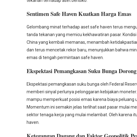
tekanan terhadap aset berisiko.
Sentimen Safe Haven Kuatkan Harga Emas
Gelombang minat terhadap aset safe haven terus mengua
tanda tekanan yang memicu kekhawatiran pasar. Kondisi i
China yang kembali memanas, menambah ketidakpastian e
dan terus mencetak rekor baru, menunjukkan bahwa minat
emas di tengah permintaan safe haven.
Ekspektasi Pemangkasan Suku Bunga Doro
Ekspektasi pemangkasan suku bunga oleh Federal Reser
memberi sinyal perlunya pelonggaran kebijakan moneter.
mampu memperkuat posisi emas karena biaya peluang untu
Momentum ini semakin jelas terlihat saat pasar mulai men
sektor tenaga kerja yang mulai melambat. Oleh karena it
haven.
Ketegangan Dagang dan Faktor Geopolitik Pe