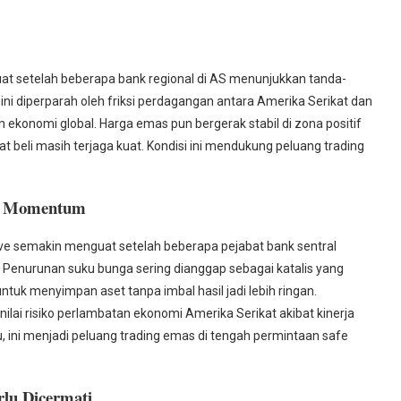
t setelah beberapa bank regional di AS menunjukkan tanda-
ni diperparah oleh friksi perdagangan antara Amerika Serikat dan
konomi global. Harga emas pun bergerak stabil di zona positif
 beli masih terjaga kuat. Kondisi ini mendukung peluang trading
ng Momentum
ve semakin menguat setelah beberapa pejabat bank sentral
 Penurunan suku bunga sering dianggap sebagai katalis yang
k menyimpan aset tanpa imbal hasil jadi lebih ringan.
ilai risiko perlambatan ekonomi Amerika Serikat akibat kinerja
u, ini menjadi peluang trading emas di tengah permintaan safe
rlu Dicermati