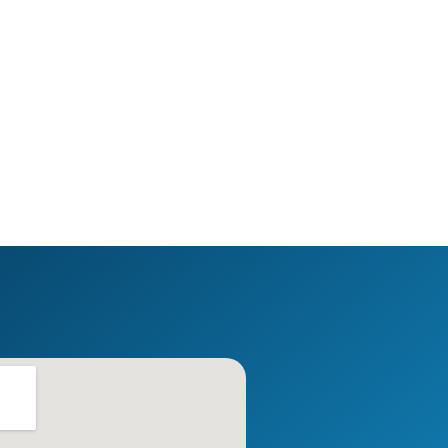
PELUANG TRADING AUD/USD
MARKET HIGHLIGHT (05/08
JELANG DATA ADP NON-FARM
5 August 2026
EMPLOYMENT
5 August 2026