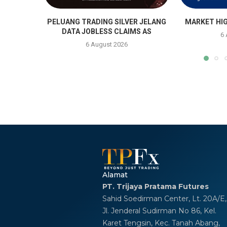
PELUANG TRADING SILVER JELANG
MARKET HIG
DATA JOBLESS CLAIMS AS
6
6 August 2026
Alamat
PT. Trijaya Pratama Futures
Sahid Soedirman Center, Lt. 20A/E,
Jl. Jenderal Sudirman No 86, Kel.
Karet Tengsin, Kec. Tanah Abang,