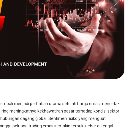
 kembali menjadi perhatian utama setelah harga emas mencetak
 seiring meningkatnya kekhawatiran pasar terhadap kondisi sektor
 hubungan dagang global. Sentimen risiko yang menguat
ehingga peluang trading emas semakin terbuka lebar di tengah