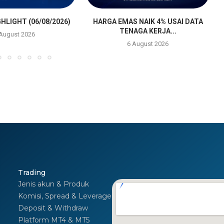
HLIGHT (06/08/2026)
HARGA EMAS NAIK 4% USAI DATA
TENAGA KERJA...
 August 2026
6 August 2026
Trading
Jenis akun & Produk
Komisi, Spread & Leverage
Deposit & Withdraw
Platform MT4 & MT5