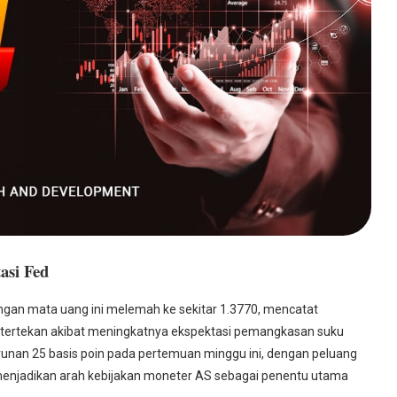
asi Fed
gan mata uang ini melemah ke sekitar 1.3770, mencatat
 tertekan akibat meningkatnya ekspektasi pemangkasan suku
unan 25 basis poin pada pertemuan minggu ini, dengan peluang
menjadikan arah kebijakan moneter AS sebagai penentu utama