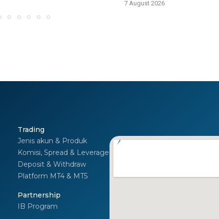
7 August 2026
Trading
Jenis akun & Produk
Komisi, Spread & Leverage
Deposit & Withdraw
Platform MT4 & MT5
I
Partnership
IB Program