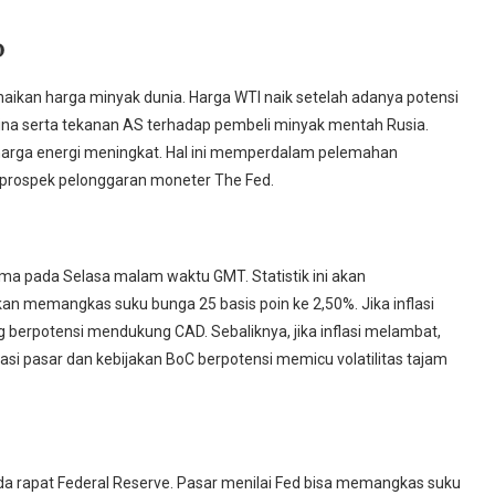
D
ikan harga minyak dunia. Harga WTI naik setelah adanya potensi
na serta tekanan AS terhadap pembeli minyak mentah Rusia.
harga energi meningkat. Hal ini memperdalam pelemahan
h prospek pelonggaran moneter The Fed.
tama pada Selasa malam waktu GMT. Statistik ini akan
n memangkas suku bunga 25 basis poin ke 2,50%. Jika inflasi
yang berpotensi mendukung CAD. Sebaliknya, jika inflasi melambat,
asi pasar dan kebijakan BoC berpotensi memicu volatilitas tajam
da rapat Federal Reserve. Pasar menilai Fed bisa memangkas suku