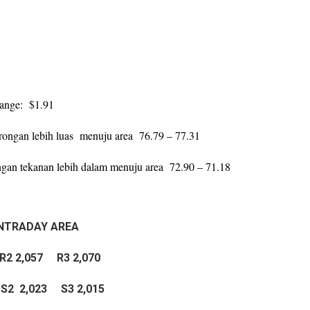
ange: $1.91
orongan lebih luas menuju area 76.79 – 77.31
gan tekanan lebih dalam menuju area 72.90 – 71.18
INTRADAY
AREA
R2 2,057 R3 2,070
2
2,023
S3 2,015