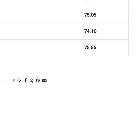
75.05
74.10
75.55
0