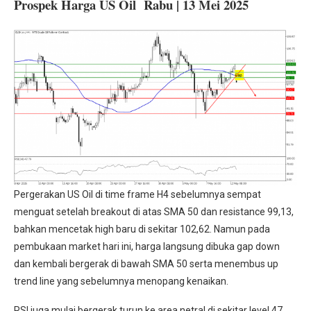
Prospek Harga US Oil Rabu | 13 Mei 2025
Pergerakan US Oil di time frame H4 sebelumnya sempat
menguat setelah breakout di atas SMA 50 dan resistance 99,13,
bahkan mencetak high baru di sekitar 102,62. Namun pada
pembukaan market hari ini, harga langsung dibuka gap down
dan kembali bergerak di bawah SMA 50 serta menembus up
trend line yang sebelumnya menopang kenaikan.
RSI juga mulai bergerak turun ke area netral di sekitar level 47