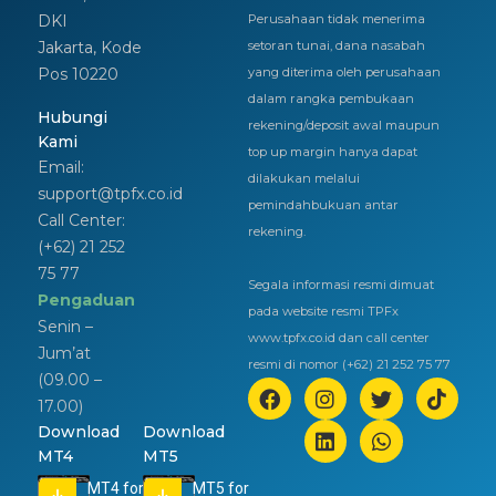
DKI
Perusahaan tidak menerima
Jakarta, Kode
setoran tunai, dana nasabah
Pos 10220
yang diterima oleh perusahaan
dalam rangka pembukaan
Hubungi
rekening/deposit awal maupun
Kami
top up margin hanya dapat
Email:
dilakukan melalui
support@tpfx.co.id
pemindahbukuan antar
Call Center:
rekening.
(+62) 21 252
75 77
Segala informasi resmi dimuat
Pengaduan
pada website resmi TPFx
Senin –
www.tpfx.co.id dan call center
Jum’at
resmi di nomor (+62) 21 252 75 77
(09.00 –
17.00)
Download
Download
MT4
MT5
MT4 for
MT5 for