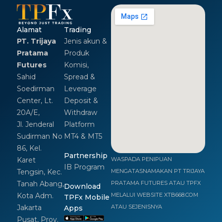
Alamat
Trading
PT. Trijaya
Jenis akun &
Pratama
Produk
Futures
Komisi,
Sahid
Spread &
Soedirman
Leverage
Center, Lt.
Deposit &
20A/E,
Withdraw
Jl. Jenderal
Platform
Sudirman No
MT4 & MT5
86, Kel.
Partnership
Karet
WASPADA PENIPUAN
IB Program
Tengsin, Kec.
MENGATASNAMAKAN PT TRIJAYA
Tanah Abang,
PRATAMA FUTURES ATAU TPFX
Download
Kota Adm.
MELALUI WEBSITE XTB668.COM
TPFx Mobile
Jakarta
ATAU SEJENISNYA
Apps
Pusat, Prov.