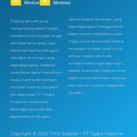
Windows
Windows
Semua produk keuangan yang
Trading derivatif yang
diperdagangkan menggunakan
mengandung sistem margin
sistem margin melibatkan risiko
membawa keuntungan tinggi
tinggi untuk dana Anda. Produk
terhadap dana, tetapi juga
keuangan ini tidak cocok untuk
dapat memberikan kerugian
semua investor dan Anda
atas seluruh margin yang
mungkin kehilangan lebih dari
diperdagangkan. Pastikan
deposit awal Anda. Pastikan Anda
anda benar-benar memahami
sepenuhnya memahami risikonya
resiko Trading derivatif dan
dan mencari nasihat independen
mintalah nasihat consultant
jika perlu.
jika diperlukan. PT Trijaya
Pratama Futures tidak
bertanggung jawab atas
segala bentuk kerugian.
Copyright © 2025 TPFX Support – PT Trijaya Pratama