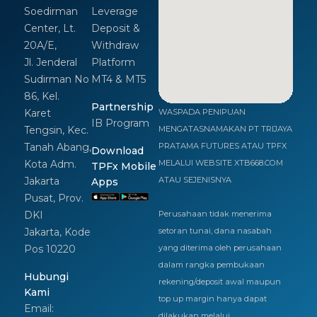
Soedirman
Leverage
Center, Lt.
Deposit &
20A/E,
Withdraw
Jl. Jenderal
Platform
Sudirman No
MT4 & MT5
86, Kel.
Partnership
Karet
WASPADA PENIPUAN
IB Program
Tengsin, Kec.
MENGATASNAMAKAN PT TRIJAYA
Tanah Abang,
PRATAMA FUTURES ATAU TPFX
Download
Kota Adm.
MELALUI WEBSITE XTB668.COM
TPFx Mobile
Jakarta
ATAU SEJENISNYA
Apps
Pusat, Prov.
DKI
Perusahaan tidak menerima
Jakarta, Kode
setoran tunai, dana nasabah
Pos 10220
yang diterima oleh perusahaan
dalam rangka pembukaan
Hubungi
rekening/deposit awal maupun
Kami
top up margin hanya dapat
Email:
dilakukan melalui