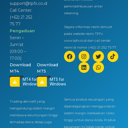
support@tpfx.co.id
pemindahbukuan antar
Call Center:
rekening.
(+62) 21 252
75 77
Segala informasi resmi dimuat
Pengaduan
pada website resmi TPFx
Senin –
www.tpfx.co.id dan call center
Jum’at
resmi di nomor (+62) 21 252 75 77
(09.00 –
17.00)
Download
Download
MT4
MT5
MT4 for
MT5 for
Windows
Windows
Semua produk keuangan yang
Trading derivatif yang
diperdagangkan menggunakan
mengandung sistem margin
sistem margin melibatkan risiko
membawa keuntungan tinggi
tinggi untuk dana Anda. Produk
terhadap dana, tetapi juga
keuangan ini tidak cocok untuk