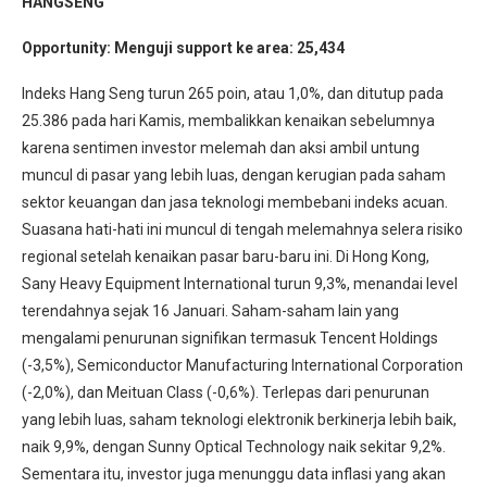
HANGSENG
Opportunity: Menguji support ke area: 25,434
Indeks Hang Seng turun 265 poin, atau 1,0%, dan ditutup pada
25.386 pada hari Kamis, membalikkan kenaikan sebelumnya
karena sentimen investor melemah dan aksi ambil untung
muncul di pasar yang lebih luas, dengan kerugian pada saham
sektor keuangan dan jasa teknologi membebani indeks acuan.
Suasana hati-hati ini muncul di tengah melemahnya selera risiko
regional setelah kenaikan pasar baru-baru ini. Di Hong Kong,
Sany Heavy Equipment International turun 9,3%, menandai level
terendahnya sejak 16 Januari. Saham-saham lain yang
mengalami penurunan signifikan termasuk Tencent Holdings
(-3,5%), Semiconductor Manufacturing International Corporation
(-2,0%), dan Meituan Class (-0,6%). Terlepas dari penurunan
yang lebih luas, saham teknologi elektronik berkinerja lebih baik,
naik 9,9%, dengan Sunny Optical Technology naik sekitar 9,2%.
Sementara itu, investor juga menunggu data inflasi yang akan