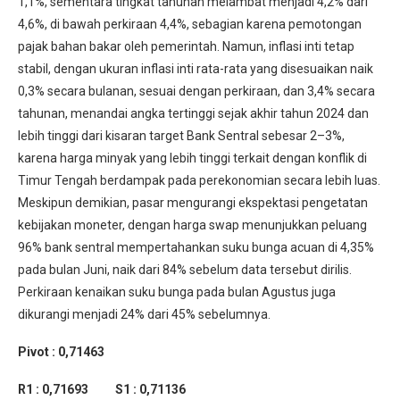
1,1%, sementara tingkat tahunan melambat menjadi 4,2% dari
4,6%, di bawah perkiraan 4,4%, sebagian karena pemotongan
pajak bahan bakar oleh pemerintah. Namun, inflasi inti tetap
stabil, dengan ukuran inflasi inti rata-rata yang disesuaikan naik
0,3% secara bulanan, sesuai dengan perkiraan, dan 3,4% secara
tahunan, menandai angka tertinggi sejak akhir tahun 2024 dan
lebih tinggi dari kisaran target Bank Sentral sebesar 2–3%,
karena harga minyak yang lebih tinggi terkait dengan konflik di
Timur Tengah berdampak pada perekonomian secara lebih luas.
Meskipun demikian, pasar mengurangi ekspektasi pengetatan
kebijakan moneter, dengan harga swap menunjukkan peluang
96% bank sentral mempertahankan suku bunga acuan di 4,35%
pada bulan Juni, naik dari 84% sebelum data tersebut dirilis.
Perkiraan kenaikan suku bunga pada bulan Agustus juga
dikurangi menjadi 24% dari 45% sebelumnya.
Pivot : 0,71463
R1 : 0,71693 S1 : 0,71136