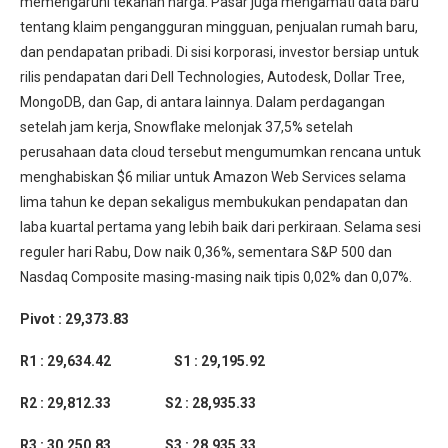
memengaruhi tekanan harga. Pasar juga mengamati data baru
tentang klaim pengangguran mingguan, penjualan rumah baru,
dan pendapatan pribadi. Di sisi korporasi, investor bersiap untuk
rilis pendapatan dari Dell Technologies, Autodesk, Dollar Tree,
MongoDB, dan Gap, di antara lainnya. Dalam perdagangan
setelah jam kerja, Snowflake melonjak 37,5% setelah
perusahaan data cloud tersebut mengumumkan rencana untuk
menghabiskan $6 miliar untuk Amazon Web Services selama
lima tahun ke depan sekaligus membukukan pendapatan dan
laba kuartal pertama yang lebih baik dari perkiraan. Selama sesi
reguler hari Rabu, Dow naik 0,36%, sementara S&P 500 dan
Nasdaq Composite masing-masing naik tipis 0,02% dan 0,07%.
Pivot : 29,373.83
R1 : 29,634.42 S1 : 29,195.92
R2 : 29,812.33 S2 : 28,935.33
R3 : 30,250.83 S3 : 28,935.33