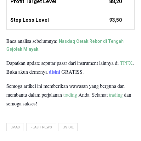
Profit
Target Level
88,20
Stop Loss Level
93,50
Baca analisa sebelumnya:
Nasdaq Cetak Rekor di Tengah
Gejolak Minyak
.
Dapatkan update seputar pasar dari instrument lainnya di
TPFX
disini
Buka akun demonya
GRATISS.
Semoga artikel ini memberikan wawasan yang berguna dan
membantu dalam perjalanan
trading
Anda.
Selamat
trading
dan
semoga sukses!
EMAS
FLASH NEWS
US OIL