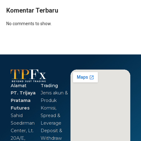
Komentar Terbaru
No comments to show.
Alamat
Trading
PT. Trijaya
Jenis akun &
Pratama
Produk
Futures
Komisi,
Sahid
Spread &
Soedirman
Leverage
Center, Lt.
Deposit &
20A/E,
Withdraw