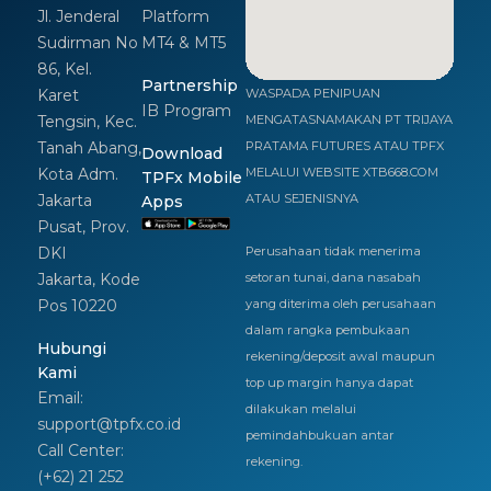
Jl. Jenderal
Platform
Sudirman No
MT4 & MT5
86, Kel.
Partnership
Karet
WASPADA PENIPUAN
IB Program
Tengsin, Kec.
MENGATASNAMAKAN PT TRIJAYA
Tanah Abang,
PRATAMA FUTURES ATAU TPFX
Download
Kota Adm.
MELALUI WEBSITE XTB668.COM
TPFx Mobile
Jakarta
ATAU SEJENISNYA
Apps
Pusat, Prov.
DKI
Perusahaan tidak menerima
Jakarta, Kode
setoran tunai, dana nasabah
Pos 10220
yang diterima oleh perusahaan
dalam rangka pembukaan
Hubungi
rekening/deposit awal maupun
Kami
top up margin hanya dapat
Email:
dilakukan melalui
support@tpfx.co.id
pemindahbukuan antar
Call Center:
rekening.
(+62) 21 252