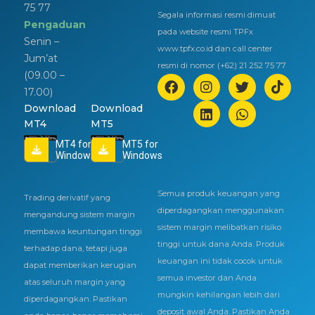
75 77
Segala informasi resmi dimuat
Pengaduan
pada website resmi TPFx
Senin –
www.tpfx.co.id dan call center
Jum’at
resmi di nomor (+62) 21 252 75 77
(09.00 –
17.00)
Download
Download
MT4
MT5
MT4 for
MT5 for
Windows
Windows
Semua produk keuangan yang
Trading derivatif yang
diperdagangkan menggunakan
mengandung sistem margin
sistem margin melibatkan risiko
membawa keuntungan tinggi
tinggi untuk dana Anda. Produk
terhadap dana, tetapi juga
keuangan ini tidak cocok untuk
dapat memberikan kerugian
semua investor dan Anda
atas seluruh margin yang
mungkin kehilangan lebih dari
diperdagangkan. Pastikan
deposit awal Anda. Pastikan Anda