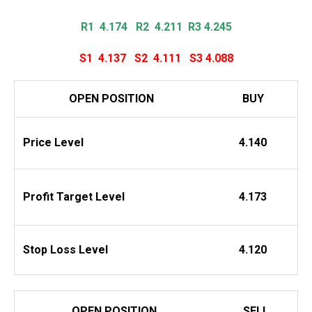
R1 4.174
R2 4.211 R3 4.245
S1 4.137
S2 4.111
S3 4.088
OPEN POSITION
BUY
Price Level
4.140
Profit
Target Level
4.173
Stop Loss Level
4.120
OPEN POSITION
SELL