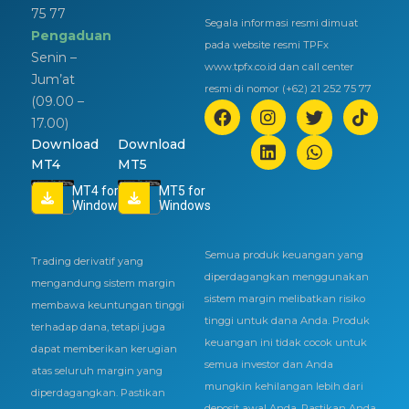
75 77
Segala informasi resmi dimuat
Pengaduan
pada website resmi TPFx
Senin –
www.tpfx.co.id dan call center
Jum’at
resmi di nomor (+62) 21 252 75 77
(09.00 –
17.00)
Download
Download
MT4
MT5
MT4 for
MT5 for
Windows
Windows
Semua produk keuangan yang
Trading derivatif yang
diperdagangkan menggunakan
mengandung sistem margin
sistem margin melibatkan risiko
membawa keuntungan tinggi
tinggi untuk dana Anda. Produk
terhadap dana, tetapi juga
keuangan ini tidak cocok untuk
dapat memberikan kerugian
semua investor dan Anda
atas seluruh margin yang
mungkin kehilangan lebih dari
diperdagangkan. Pastikan
deposit awal Anda. Pastikan Anda