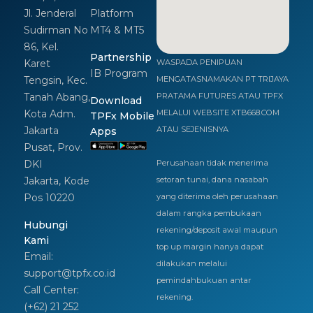
Jl. Jenderal
Platform
Sudirman No
MT4 & MT5
86, Kel.
Partnership
Karet
WASPADA PENIPUAN
IB Program
Tengsin, Kec.
MENGATASNAMAKAN PT TRIJAYA
Tanah Abang,
PRATAMA FUTURES ATAU TPFX
Download
Kota Adm.
MELALUI WEBSITE XTB668.COM
TPFx Mobile
Jakarta
ATAU SEJENISNYA
Apps
Pusat, Prov.
DKI
Perusahaan tidak menerima
Jakarta, Kode
setoran tunai, dana nasabah
Pos 10220
yang diterima oleh perusahaan
dalam rangka pembukaan
Hubungi
rekening/deposit awal maupun
Kami
top up margin hanya dapat
Email:
dilakukan melalui
support@tpfx.co.id
pemindahbukuan antar
Call Center:
rekening.
(+62) 21 252