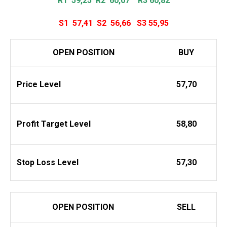
R1 59,25
R2 60,07 R3 60,82
S1 57,41
S2 56,66
S3 55,95
OPEN POSITION
BUY
Price Level
57,70
Profit
Target Level
58,80
Stop Loss Level
57,30
OPEN POSITION
SELL