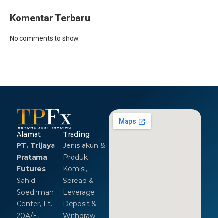
Komentar Terbaru
No comments to show.
Alamat
Trading
PT. Trijaya
Jenis akun &
Pratama
Produk
Futures
Komisi,
Sahid
Spread &
Soedirman
Leverage
Center, Lt.
Deposit &
20A/E,
Withdraw